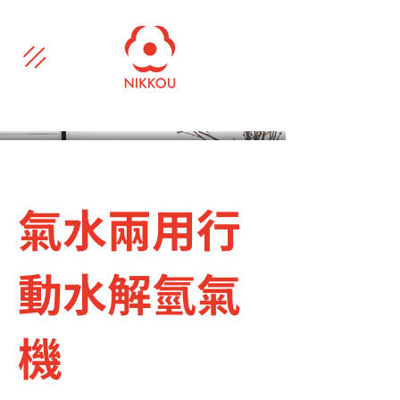
氣水兩用行
動水解氫氣
機