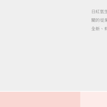
日紅氫
關的從
全新、